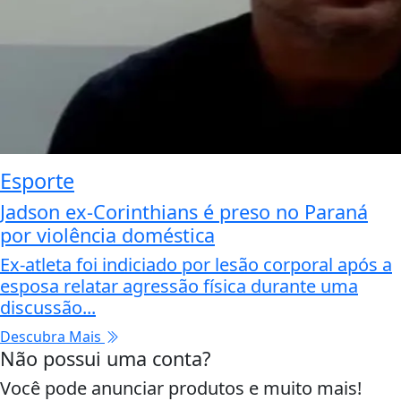
Esporte
Jadson ex-Corinthians é preso no Paraná
por violência doméstica
Ex-atleta foi indiciado por lesão corporal após a
esposa relatar agressão física durante uma
discussão...
Descubra Mais
Não possui uma conta?
Você pode anunciar produtos e muito mais!