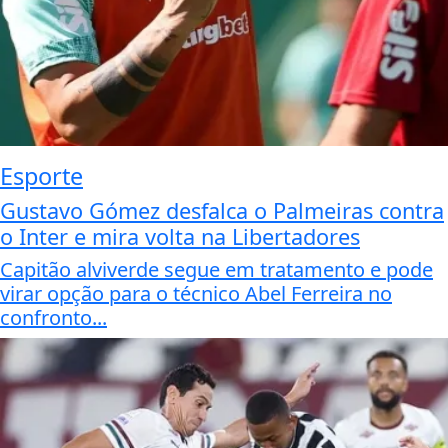
Esporte
Gustavo Gómez desfalca o Palmeiras contra
o Inter e mira volta na Libertadores
Capitão alviverde segue em tratamento e pode
virar opção para o técnico Abel Ferreira no
confronto...