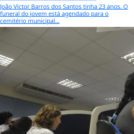
João Victor Barros dos Santos tinha 23 anos. O
funeral do jovem está agendado para o
cemitério municipal...