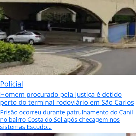
Policial
Homem procurado pela Justiça é detido
perto do terminal rodoviário em São Carlos
Prisão ocorreu durante patrulhamento do Canil
no bairro Costa do Sol após checagem nos
sistemas Escudo...