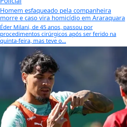
Policial
Homem esfaqueado pela companheira
morre e caso vira homicídio em Araraquara
Éder Milani, de 45 anos, passou por
procedimentos cirúrgicos após ser ferido na
quinta-feira, mas teve o...