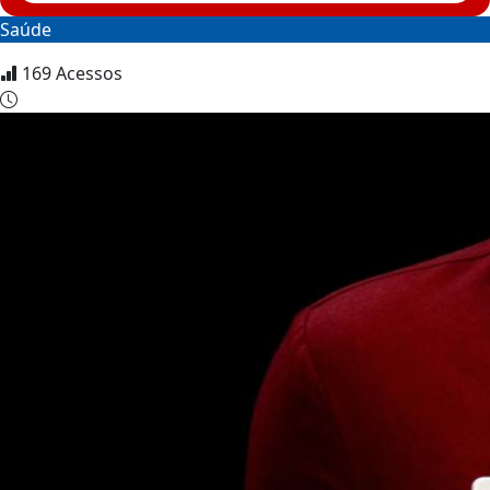
Saúde
169
Acessos