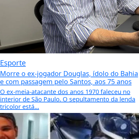
Esporte
Morre o ex-jogador Douglas, ídolo do Bahia
e com passagem pelo Santos, aos 75 anos
O ex-meia-atacante dos anos 1970 faleceu no
interior de São Paulo. O sepultamento da lenda
tricolor está...