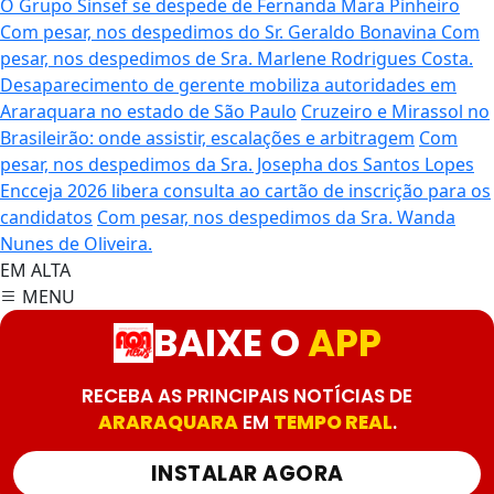
O Grupo Sinsef se despede de Fernanda Mara Pinheiro
Com pesar, nos despedimos do Sr. Geraldo Bonavina
Com
pesar, nos despedimos de Sra. Marlene Rodrigues Costa.
Desaparecimento de gerente mobiliza autoridades em
Araraquara no estado de São Paulo
Cruzeiro e Mirassol no
Brasileirão: onde assistir, escalações e arbitragem
Com
pesar, nos despedimos da Sra. Josepha dos Santos Lopes
Encceja 2026 libera consulta ao cartão de inscrição para os
candidatos
Com pesar, nos despedimos da Sra. Wanda
Nunes de Oliveira.
EM ALTA
MENU
BAIXE O
APP
RECEBA AS PRINCIPAIS NOTÍCIAS DE
ARARAQUARA
EM
TEMPO REAL
.
INSTALAR AGORA