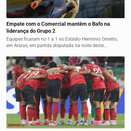
ESPORTE
Empate com o Comercial mantém o Bafo na
liderança do Grupo 2
Equipes ficaram no 1 a 1 no Estádio Hermínio Ometto,
em Araras, em partida disputada na noite deste...
ESPORTE