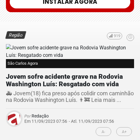
INSTALAR AGORA
Região
919
São Carlos Agora
Jovem sofre acidente grave na Rodovia
Washington Luís: Resgatado com vida
🚑 Jovem(18) fica preso após colidir com caminhão
na Rodovia Washington Luís. 👨‍🚒 Leia mais ...
Por
Redação
Em 11/09/2023 07:56
- Atl.
11/09/2023 07:56
A-
A+