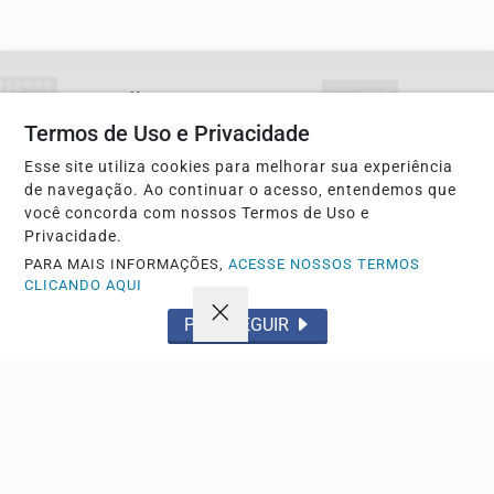
Não possui uma conta?
Termos de Uso e Privacidade
Você pode anunciar produtos e muito mais!
Esse site utiliza cookies para melhorar sua experiência
de navegação. Ao continuar o acesso, entendemos que
CRIAR MINHA CONTA
você concorda com nossos Termos de Uso e
Privacidade.
PARA MAIS INFORMAÇÕES,
ACESSE NOSSOS TERMOS
CLICANDO AQUI
PROSSEGUIR
Navegue