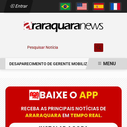
Entrar
Pesquisar Notícia
MENU
DESAPARECIMENTO DE GERENTE MOBILIZA AUTORIDADES EM AR
EM ALTA
BAIXE O
APP
RECEBA AS PRINCIPAIS NOTÍCIAS DE
ARARAQUARA
EM
TEMPO REAL
.