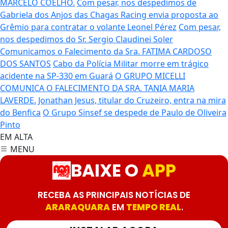
MARCELO COELHO.
Com pesar, nos despedimos de
Gabriela dos Anjos das Chagas
Racing envia proposta ao
Grêmio para contratar o volante Leonel Pérez
Com pesar,
nos despedimos do Sr. Sergio Claudinei Soler
Comunicamos o Falecimento da Sra. FATIMA CARDOSO
DOS SANTOS
Cabo da Polícia Militar morre em trágico
acidente na SP-330 em Guará
O GRUPO MICELLI
COMUNICA O FALECIMENTO DA SRA. TANIA MARIA
LAVERDE.
Jonathan Jesus, titular do Cruzeiro, entra na mira
do Benfica
O Grupo Sinsef se despede de Paulo de Oliveira
Pinto
EM ALTA
MENU
BAIXE O
APP
RECEBA AS PRINCIPAIS NOTÍCIAS DE
ARARAQUARA
EM
TEMPO REAL
.