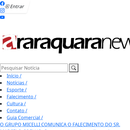
Entrar
Pesquisar Notícia
Início
/
Notícias
/
Esporte
/
Falecimento
/
Cultura
/
Contato
/
Guia Comercial
/
O GRUPO MICELLI COMUNICA O FALECIMENTO DO SR.