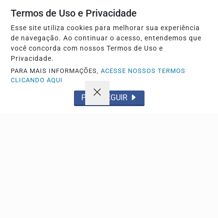
Termos de Uso e Privacidade
Esse site utiliza cookies para melhorar sua experiência
Descubra Mais
de navegação. Ao continuar o acesso, entendemos que
você concorda com nossos Termos de Uso e
Privacidade.
PARA MAIS INFORMAÇÕES,
ACESSE NOSSOS TERMOS
Não possui uma conta?
CLICANDO AQUI
PROSSEGUIR
Você pode anunciar produtos e muito mais!
CRIAR MINHA CONTA