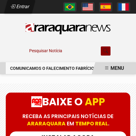
Entrar
Pesquisar Notícia
MENU
COMUNICAMOS O FALECIMENTO FABRÍCIO AUGUSTO FERREIRA
EM ALTA
BAIXE O
APP
RECEBA AS PRINCIPAIS NOTÍCIAS DE
ARARAQUARA
EM
TEMPO REAL
.