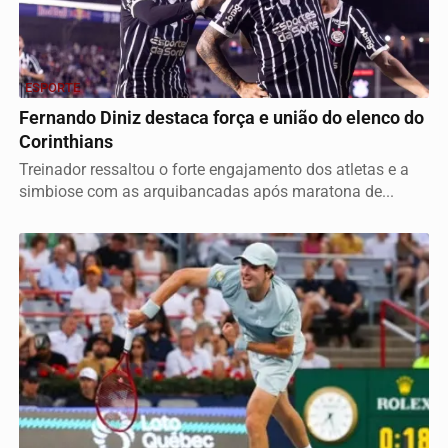
ESPORTE
Fernando Diniz destaca força e união do elenco do
Corinthians
Treinador ressaltou o forte engajamento dos atletas e a
simbiose com as arquibancadas após maratona de...