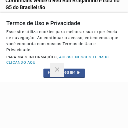
Corinthians vence o Red Bull Bragantino e cola no
G5 do Brasileirão
Goleiro falha de forma bizarra em recuo da defesa e
facilita triunfo alvinegro fora de casa.
Termos de Uso e Privacidade
Esse site utiliza cookies para melhorar sua experiência
de navegação. Ao continuar o acesso, entendemos que
Descubra Mais
você concorda com nossos Termos de Uso e
Privacidade.
PARA MAIS INFORMAÇÕES,
ACESSE NOSSOS TERMOS
CLICANDO AQUI
Não possui uma conta?
PROSSEGUIR
Você pode anunciar produtos e muito mais!
CRIAR MINHA CONTA