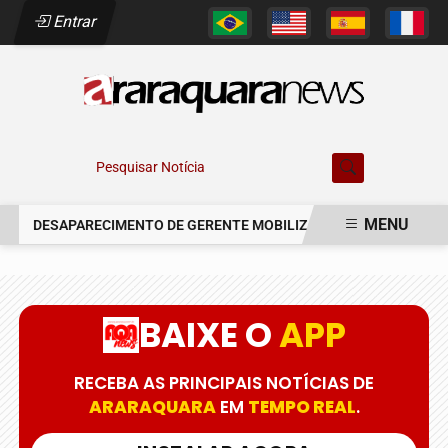
Entrar
Pesquisar Notícia
MENU
DESAPARECIMENTO DE GERENTE MOBILIZA AUTORIDADES EM AR
EM ALTA
BAIXE O
APP
RECEBA AS PRINCIPAIS NOTÍCIAS DE
ARARAQUARA
EM
TEMPO REAL
.