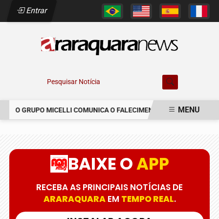
Entrar
Pesquisar Notícia
MENU
O GRUPO MICELLI COMUNICA O FALECIMENTO DO SR. MARCELO C
EM ALTA
BAIXE O
APP
RECEBA AS PRINCIPAIS NOTÍCIAS DE
ARARAQUARA
EM
TEMPO REAL
.