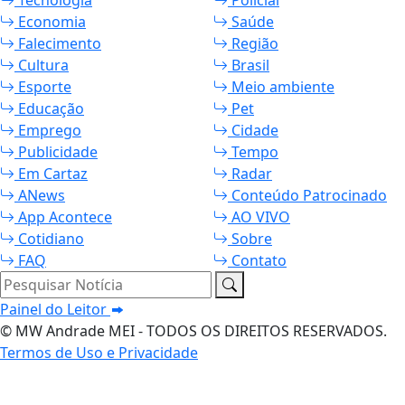
Tecnologia
Policial
Economia
Saúde
Falecimento
Região
Cultura
Brasil
Esporte
Meio ambiente
Educação
Pet
Emprego
Cidade
Publicidade
Tempo
Em Cartaz
Radar
ANews
Conteúdo Patrocinado
App Acontece
AO VIVO
Cotidiano
Sobre
FAQ
Contato
Pesquisar Notícia
Painel do Leitor
© MW Andrade MEI - TODOS OS DIREITOS RESERVADOS.
Termos de Uso e Privacidade