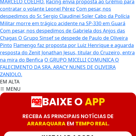
MARCELO COELHO.
Racing envia proposta ao Grêmio para
contratar o volante Leonel Pérez
Com pesar, nos
despedimos do Sr. Sergio Claudinei Soler
Cabo da Polícia
Militar morre em trágico acidente na SP-330 em Guará
Com pesar, nos despedimos de Gabriela dos Anjos das
Chagas
O Grupo Sinsef se despede de Paulo de Oliveira
Pinto
Flamengo faz proposta por Luiz Henrique e aguarda
resposta do Zenit
Jonathan Jesus, titular do Cruzeiro, entra
na mira do Benfica
O GRUPO MICELLI COMUNICA O
FALECIMENTO DA SRA. ARACY NUNES DE OLIVEIRA
ZANIOLO.
EM ALTA
MENU
BAIXE O
APP
RECEBA AS PRINCIPAIS NOTÍCIAS DE
ARARAQUARA
EM
TEMPO REAL
.