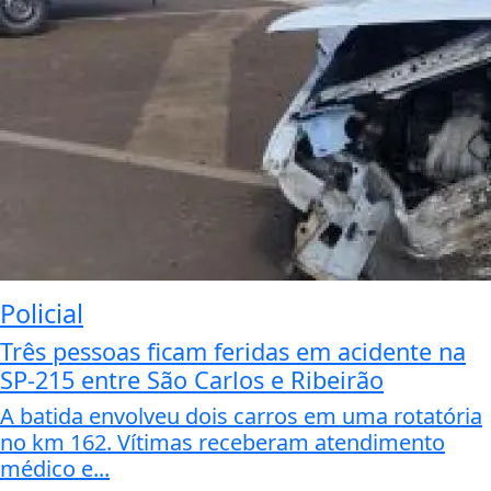
Policial
Três pessoas ficam feridas em acidente na
SP-215 entre São Carlos e Ribeirão
A batida envolveu dois carros em uma rotatória
no km 162. Vítimas receberam atendimento
médico e...