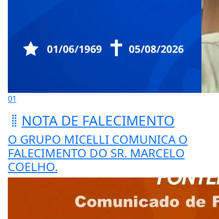
01
NOTA DE FALECIMENTO
O GRUPO MICELLI COMUNICA O
FALECIMENTO DO SR. MARCELO
COELHO.