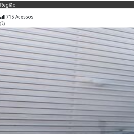
Região
715
Acessos