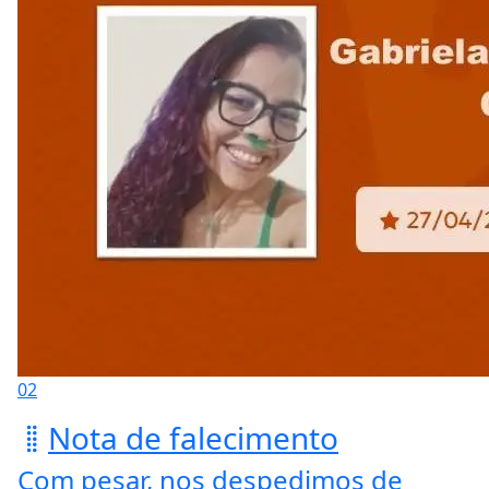
02
Nota de falecimento
Com pesar, nos despedimos de