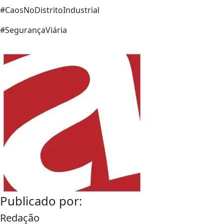
#CaosNoDistritoIndustrial
#SegurançaViária
Publicado por:
Redação