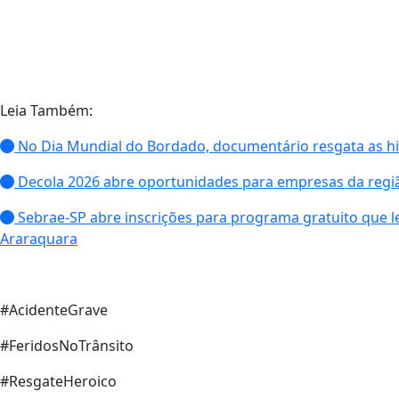
Leia Também:
No Dia Mundial do Bordado, documentário resgata as hist
Decola 2026 abre oportunidades para empresas da reg
Sebrae-SP abre inscrições para programa gratuito que le
Araraquara
#AcidenteGrave
#FeridosNoTrânsito
#ResgateHeroico