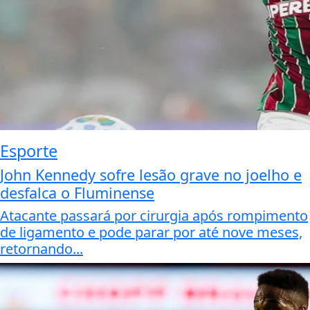
Esporte
John Kennedy sofre lesão grave no joelho e
desfalca o Fluminense
Atacante passará por cirurgia após rompimento
de ligamento e pode parar por até nove meses,
retornando...