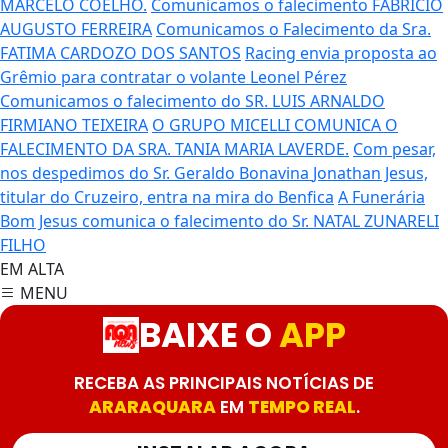
MARCELO COELHO.
Comunicamos o falecimento FABRÍCIO
AUGUSTO FERREIRA
Comunicamos o Falecimento da Sra.
FATIMA CARDOZO DOS SANTOS
Racing envia proposta ao
Grêmio para contratar o volante Leonel Pérez
Comunicamos o falecimento do SR. LUIS ARNALDO
FIRMIANO TEIXEIRA
O GRUPO MICELLI COMUNICA O
FALECIMENTO DA SRA. TANIA MARIA LAVERDE.
Com pesar,
nos despedimos do Sr. Geraldo Bonavina
Jonathan Jesus,
titular do Cruzeiro, entra na mira do Benfica
A Funerária
Bom Jesus comunica o falecimento do Sr. NATAL ZUNARELI
FILHO
EM ALTA
MENU
BAIXE O
APP
RECEBA AS PRINCIPAIS NOTÍCIAS DE
ARARAQUARA
EM
TEMPO REAL
.