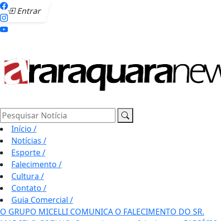
Entrar
Pesquisar Notícia
Início
/
Notícias
/
Esporte
/
Falecimento
/
Cultura
/
Contato
/
Guia Comercial
/
O GRUPO MICELLI COMUNICA O FALECIMENTO DO SR.