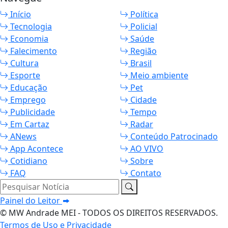
Início
Política
Tecnologia
Policial
Economia
Saúde
Falecimento
Região
Cultura
Brasil
Esporte
Meio ambiente
Educação
Pet
Emprego
Cidade
Publicidade
Tempo
Em Cartaz
Radar
ANews
Conteúdo Patrocinado
App Acontece
AO VIVO
Cotidiano
Sobre
FAQ
Contato
Pesquisar Notícia
Painel do Leitor
© MW Andrade MEI - TODOS OS DIREITOS RESERVADOS.
Termos de Uso e Privacidade