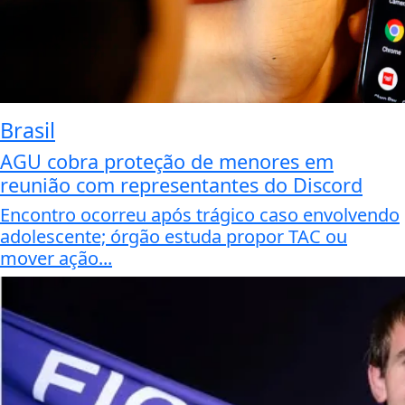
Brasil
AGU cobra proteção de menores em
reunião com representantes do Discord
Encontro ocorreu após trágico caso envolvendo
adolescente; órgão estuda propor TAC ou
mover ação...