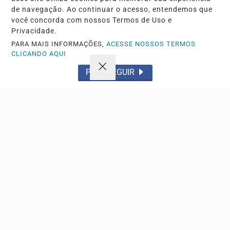
de navegação. Ao continuar o acesso, entendemos que
Você pode anunciar produtos e muito mais!
você concorda com nossos Termos de Uso e
Privacidade.
CRIAR MINHA CONTA
PARA MAIS INFORMAÇÕES,
ACESSE NOSSOS TERMOS
CLICANDO AQUI
PROSSEGUIR
Navegue
Início
Política
Tecnologia
Policial
Economia
Saúde