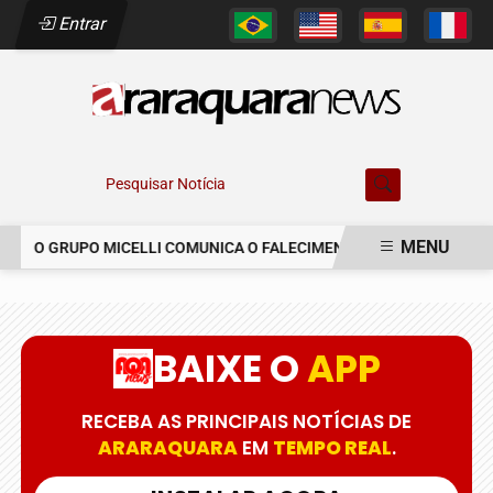
Entrar
Pesquisar Notícia
MENU
O GRUPO MICELLI COMUNICA O FALECIMENTO DO SR. MARCELO C
EM ALTA
BAIXE O
APP
RECEBA AS PRINCIPAIS NOTÍCIAS DE
ARARAQUARA
EM
TEMPO REAL
.