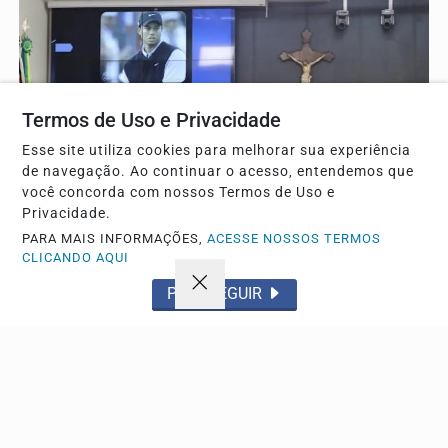
Termos de Uso e Privacidade
Esse site utiliza cookies para melhorar sua experiência
de navegação. Ao continuar o acesso, entendemos que
você concorda com nossos Termos de Uso e
Privacidade.
POLÍTICA
PARA MAIS INFORMAÇÕES,
ACESSE NOSSOS TERMOS
Escola do Legislativo debate desafios do jovem
CLICANDO AQUI
empreendedor em palestra
PROSSEGUIR
Evento promovido pelo órgão discutiu os principais
obstáculos e oportunidades para quem deseja iniciar...
Descubra Mais