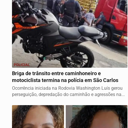
POLICIAL
Briga de trânsito entre caminhoneiro e
motociclista termina na polícia em São Carlos
Ocorrência iniciada na Rodovia Washington Luís gerou
perseguição, depredação do caminhão e agressões na...