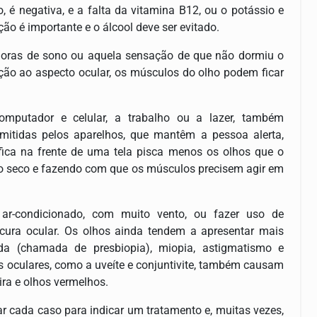
 é negativa, e a falta da vitamina B12, ou o potássio e
o é importante e o álcool deve ser evitado.
 horas de sono ou aquela sensação de que não dormiu o
lação ao aspecto ocular, os músculos do olho podem ficar
mputador e celular, a trabalho ou a lazer, também
itidas pelos aparelhos, que mantêm a pessoa alerta,
fica na frente de uma tela pisca menos os olhos que o
ando seco e fazendo com que os músculos precisem agir em
 ar-condicionado, com muito vento, ou fazer uso de
ura ocular. Os olhos ainda tendem a apresentar mais
a (chamada de presbiopia), miopia, astigmatismo e
s oculares, como a uveíte e conjuntivite, também causam
ira e olhos vermelhos.
ar cada caso para indicar um tratamento e, muitas vezes,