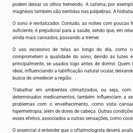
podem deixar os olhos tremendo. A cafeína, por exemplo,
magnésio também são sentidas nas pálpebras. A hidrataçã
O sono é revitalizador. Contudo, as noites com poucas
suficiente, é prejudicial para a saúde, sendo que, em re
ainda mais cansados, passando a tremer.
O uso excessivo de telas ao longo do dia, como co
comprometem a qualidade do sono, devido às luzes em
principalmente, se usados logo antes de dormir. Quem 
ideal, influenciando a lubrificação natural ocular, deix
busca de umedecer a região.
Trabalhar em ambientes climatizados, ou seja, com
determinados medicamentos, também influenciam a sec
problemas com o envelhecimento, como vista cansad
hipermetropia, além de dores de cabeça. Outras condiçõe
esses efeitos, associados a outras sensações, como coce
O essencial é entender que o oftalmologista deverá avali