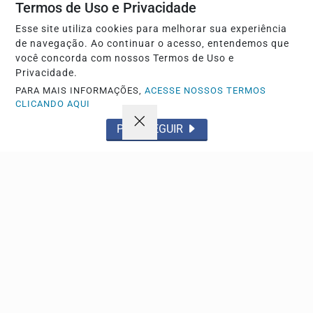
Termos de Uso e Privacidade
Você pode anunciar produtos e muito mais!
Esse site utiliza cookies para melhorar sua experiência
de navegação. Ao continuar o acesso, entendemos que
você concorda com nossos Termos de Uso e
CRIAR MINHA CONTA
Privacidade.
PARA MAIS INFORMAÇÕES,
ACESSE NOSSOS TERMOS
CLICANDO AQUI
PROSSEGUIR
Navegue
Início
Política
Tecnologia
Policial
Economia
Saúde