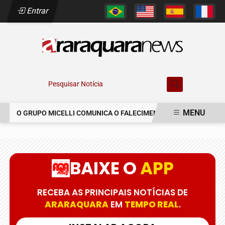
Entrar
Pesquisar Notícia
MENU
O GRUPO MICELLI COMUNICA O FALECIMENTO DO SR. MARCELO 
EM ALTA
BAIXE O
APP
RECEBA AS PRINCIPAIS NOTÍCIAS DE
ARARAQUARA
EM
TEMPO REAL
.