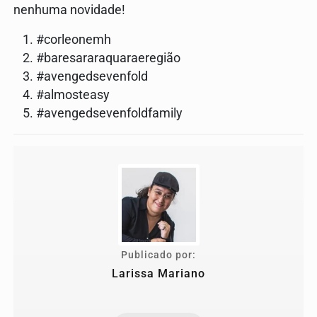
nenhuma novidade!
#corleonemh
#baresararaquaraeregião
#avengedsevenfold
#almosteasy
#avengedsevenfoldfamily
Publicado por:
Larissa Mariano