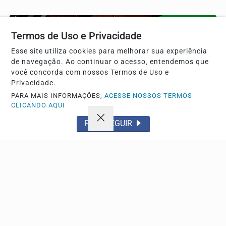
Termos de Uso e Privacidade
Esse site utiliza cookies para melhorar sua experiência
de navegação. Ao continuar o acesso, entendemos que
você concorda com nossos Termos de Uso e
Privacidade.
PARA MAIS INFORMAÇÕES,
ACESSE NOSSOS TERMOS
CLICANDO AQUI
PROSSEGUIR
ESPORTE
Fifa pede desculpa por erros em projeto falho de
investimentos
Gianni Infantino reconhece falhas na iniciativa que sofreu
ameaças de boicote por confederações...
Descubra Mais