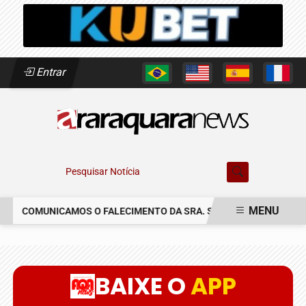
Entrar
Pesquisar Notícia
MENU
COMUNICAMOS O FALECIMENTO DA SRA. SUSETE SILVIA DELASCR
EM ALTA
BAIXE O
APP