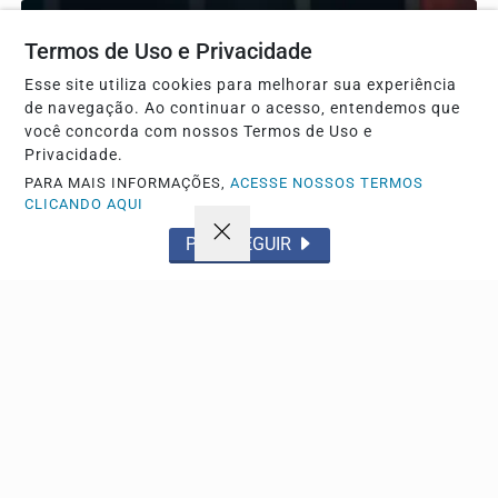
Termos de Uso e Privacidade
Esse site utiliza cookies para melhorar sua experiência
de navegação. Ao continuar o acesso, entendemos que
você concorda com nossos Termos de Uso e
Privacidade.
PARA MAIS INFORMAÇÕES,
ACESSE NOSSOS TERMOS
CLICANDO AQUI
PROSSEGUIR
ESPORTE
Ferran Torres destaca presença no Yankee
Stadium e projeta futuro no Barcelona
Atacante espanhol lançou bola cerimonial em Nova York
e chama atenção nas redes sociais após atuações...
Descubra Mais